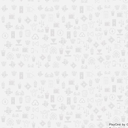
PlayCiné by O